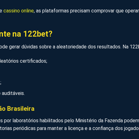
e
cassino online
, as plataformas precisam comprovar que opera
ante na 122bet?
de gerar dúvidas sobre a aleatoriedade dos resultados. Na 122be
eatórios certificados;
;
 auditáveis.
 Brasileira
s por laboratórios habilitados pelo Ministério da Fazenda pode
torias periódicas para manter a licença e a confiança dos jogado