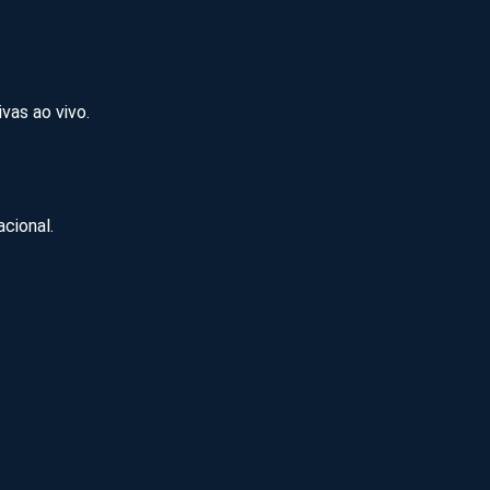
vas ao vivo.
cional.