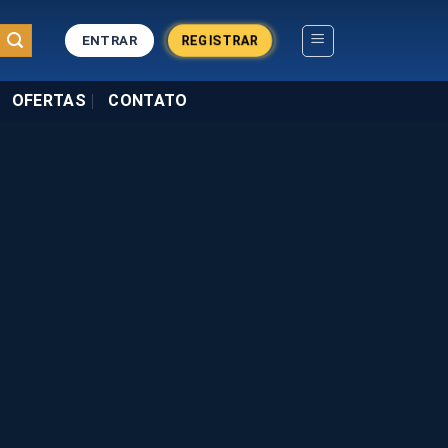
ENTRAR
REGISTRAR
OFERTAS
CONTATO