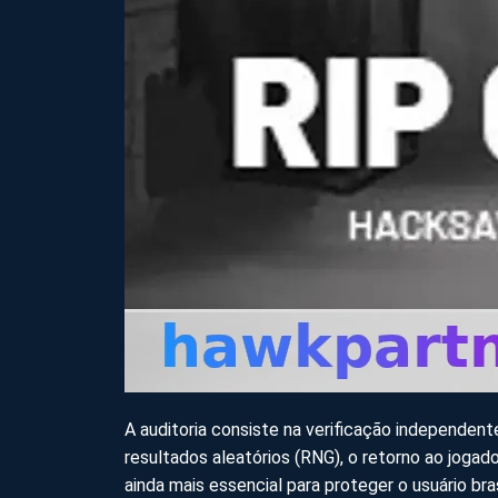
A auditoria consiste na verificação independent
resultados aleatórios (RNG), o retorno ao jogad
ainda mais essencial para proteger o usuário bras