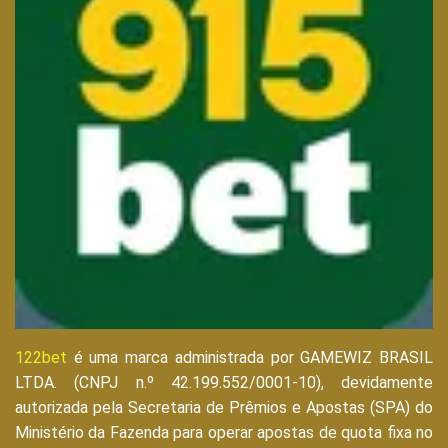
122bet
é uma marca administrada por GAMEWIZ BRASIL
LTDA. (CNPJ n.º 42.199.552/0001-10), devidamente
autorizada pela Secretaria de Prêmios e Apostas (SPA) do
Ministério da Fazenda para operar apostas de quota fixa no