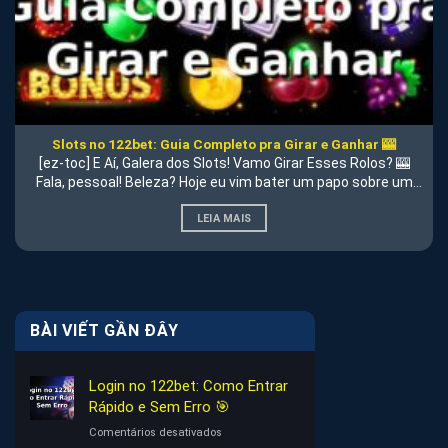
Slots no 122bet: Guia Completo pra Girar e Ganhar 🎰
[ez-toc] E Aí, Galera dos Slots! Vamo Girar Esses Rolos? 🎰
Fala, pessoal! Beleza? Hoje eu vim bater um papo sobre um
assunto que tá bombando demais no mundo dos cassinos
LEIA MAIS
online: os slots no 122bet. Cara, se você curte aquela emoção
de ver os rolos girando, os símbolos alinhando e aquele
barulhinho de moedas......
BÀI VIẾT GẦN ĐÂY
Login no 122bet: Como Entrar
Rápido e Sem Erro 🎯
Comentários desativados
em