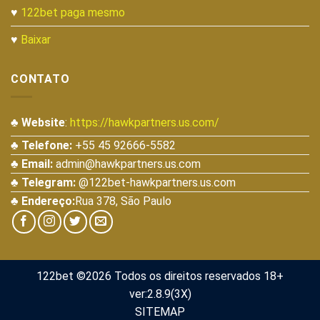
♥
122bet paga mesmo
♥
Baixar
CONTATO
♣ Website
:
https://hawkpartners.us.com/
♣ Telefone:
+55 45 92666-5582
♣ Email:
admin@hawkpartners.us.com
♣ Telegram:
@122bet-hawkpartners.us.com
♣ Endereço:
Rua 378, São Paulo
122bet ©2026 Todos os direitos reservados 18+
ver:2.8.9(3X)
SITEMAP