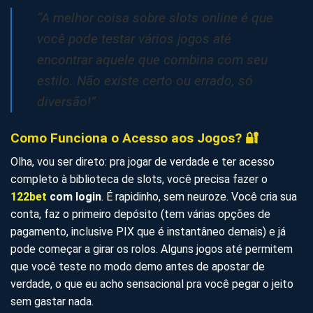
“A melhor coisa sobre slots online é que
você pode testar vários jogos até
encontrar aquele que combina com seu
estilo. Não existe certo ou errado, só
diversão!”
Como Funciona o Acesso aos Jogos? 🔐
Olha, vou ser direto: pra jogar de verdade e ter acesso
completo à biblioteca de slots, você precisa fazer o
122bet
com login
. É rapidinho, sem neuroze. Você cria sua
conta, faz o primeiro depósito (tem várias opções de
pagamento, inclusive PIX que é instantâneo demais) e já
pode começar a girar os rolos. Alguns jogos até permitem
que você teste no modo demo antes de apostar de
verdade, o que eu acho sensacional pra você pegar o jeito
sem gastar nada.