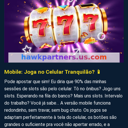
Mobile: Joga no Celular Tranquilão? 📱
Pode apostar que sim! Eu diria que 90% das minhas
sessões de slots são pelo celular. Tô no ônibus? Jogo uns
slots. Esperando na fila do banco? Mais uns slots. Intervalo
do trabalho? Você já sabe… A versão mobile funciona
redondinho, sem travar, sem bug chato. Os jogos se
adaptam perfeitamente à tela do celular, os botões são
grandes o suficiente pra você não apertar errado, e a