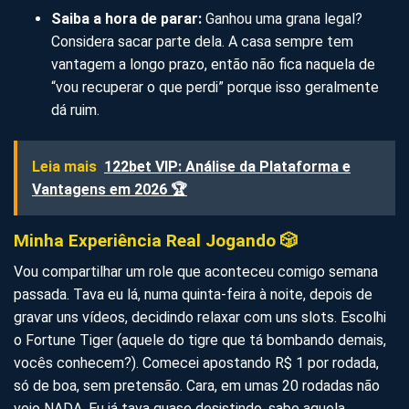
Saiba a hora de parar:
Ganhou uma grana legal?
Considera sacar parte dela. A casa sempre tem
vantagem a longo prazo, então não fica naquela de
“vou recuperar o que perdi” porque isso geralmente
dá ruim.
Leia mais
122bet VIP: Análise da Plataforma e
Vantagens em 2026 🏆
Minha Experiência Real Jogando 🎲
Vou compartilhar um role que aconteceu comigo semana
passada. Tava eu lá, numa quinta-feira à noite, depois de
gravar uns vídeos, decidindo relaxar com uns slots. Escolhi
o Fortune Tiger (aquele do tigre que tá bombando demais,
vocês conhecem?). Comecei apostando R$ 1 por rodada,
só de boa, sem pretensão. Cara, em umas 20 rodadas não
veio NADA. Eu já tava quase desistindo, sabe aquela