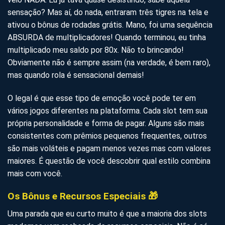
sensação? Mas aí, do nada, entraram três tigres na tela e
ativou o bônus de rodadas grátis. Mano, foi uma sequência
ABSURDA de multiplicadores! Quando terminou, eu tinha
multiplicado meu saldo por 80x. Não to brincando!
Obviamente não é sempre assim (na verdade, é bem raro),
mas quando rola é sensacional demais!
O legal é que esse tipo de emoção você pode ter em
vários jogos diferentes na plataforma. Cada slot tem sua
própria personalidade e forma de pagar. Alguns são mais
consistentes com prêmios pequenos frequentes, outros
são mais voláteis e pagam menos vezes mas com valores
maiores. É questão de você descobrir qual estilo combina
mais com você.
Os Bônus e Recursos Especiais 🎁
Uma parada que eu curto muito é que a maioria dos slots