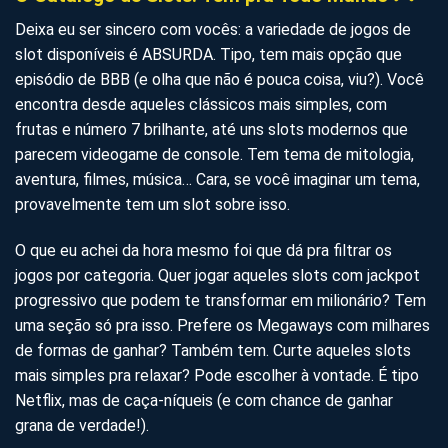
Deixa eu ser sincero com vocês: a variedade de jogos de
slot disponíveis é ABSURDA. Tipo, tem mais opção que
episódio de BBB (e olha que não é pouca coisa, viu?). Você
encontra desde aqueles clássicos mais simples, com
frutas e número 7 brilhante, até uns slots modernos que
parecem videogame de console. Tem tema de mitologia,
aventura, filmes, música… Cara, se você imaginar um tema,
provavelmente tem um slot sobre isso.
O que eu achei da hora mesmo foi que dá pra filtrar os
jogos por categoria. Quer jogar aqueles slots com jackpot
progressivo que podem te transformar em milionário? Tem
uma seção só pra isso. Prefere os Megaways com milhares
de formas de ganhar? Também tem. Curte aqueles slots
mais simples pra relaxar? Pode escolher à vontade. É tipo
Netflix, mas de caça-níqueis (e com chance de ganhar
grana de verdade!).