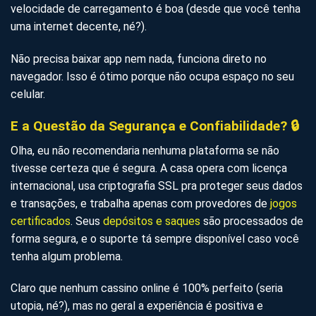
velocidade de carregamento é boa (desde que você tenha
uma internet decente, né?).
Não precisa baixar app nem nada, funciona direto no
navegador. Isso é ótimo porque não ocupa espaço no seu
celular.
E a Questão da Segurança e Confiabilidade? 🔒
Olha, eu não recomendaria nenhuma plataforma se não
tivesse certeza que é segura. A casa opera com licença
internacional, usa criptografia SSL pra proteger seus dados
e transações, e trabalha apenas com provedores de
jogos
certificados
. Seus
depósitos e saques
são processados de
forma segura, e o suporte tá sempre disponível caso você
tenha algum problema.
Claro que nenhum cassino online é 100% perfeito (seria
utopia, né?), mas no geral a experiência é positiva e