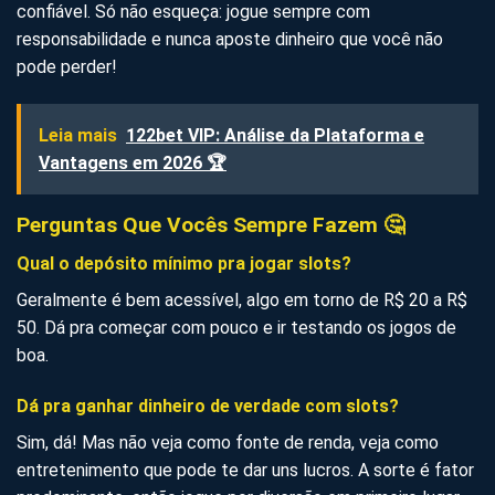
confiável. Só não esqueça: jogue sempre com
responsabilidade e nunca aposte dinheiro que você não
pode perder!
Leia mais
122bet VIP: Análise da Plataforma e
Vantagens em 2026 🏆
Perguntas Que Vocês Sempre Fazem 🤔
Qual o depósito mínimo pra jogar slots?
Geralmente é bem acessível, algo em torno de R$ 20 a R$
50. Dá pra começar com pouco e ir testando os jogos de
boa.
Dá pra ganhar dinheiro de verdade com slots?
Sim, dá! Mas não veja como fonte de renda, veja como
entretenimento que pode te dar uns lucros. A sorte é fator