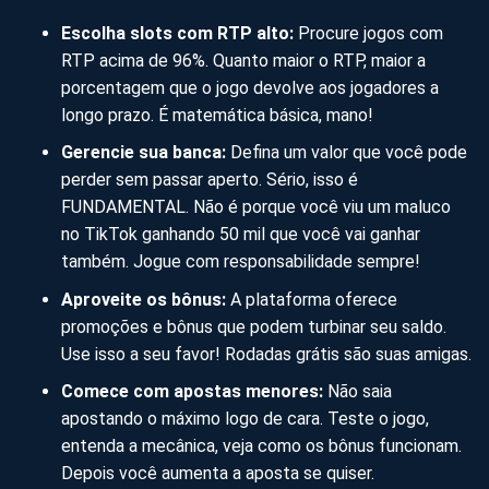
Escolha slots com RTP alto:
Procure jogos com
RTP acima de 96%. Quanto maior o RTP, maior a
porcentagem que o jogo devolve aos jogadores a
longo prazo. É matemática básica, mano!
Gerencie sua banca:
Defina um valor que você pode
perder sem passar aperto. Sério, isso é
FUNDAMENTAL. Não é porque você viu um maluco
no TikTok ganhando 50 mil que você vai ganhar
também. Jogue com responsabilidade sempre!
Aproveite os bônus:
A plataforma oferece
promoções e bônus que podem turbinar seu saldo.
Use isso a seu favor! Rodadas grátis são suas amigas.
Comece com apostas menores:
Não saia
apostando o máximo logo de cara. Teste o jogo,
entenda a mecânica, veja como os bônus funcionam.
Depois você aumenta a aposta se quiser.