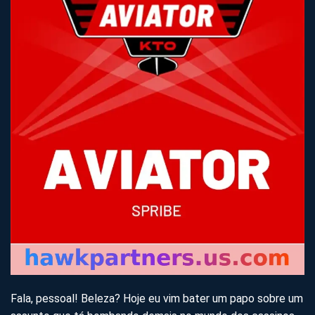
Fala, pessoal! Beleza? Hoje eu vim bater um papo sobre um