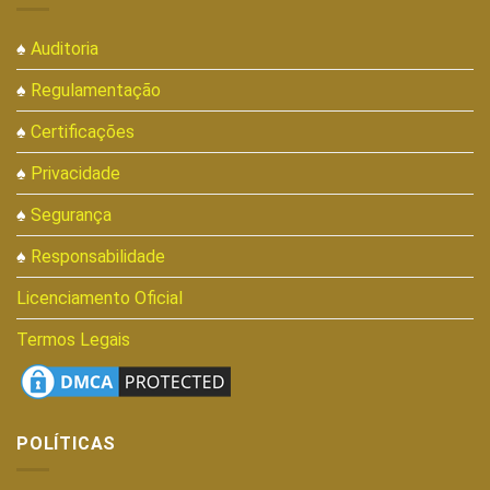
♠
Auditoria
♠
Regulamentação
♠
Certificações
♠
Privacidade
♠
Segurança
♠
Responsabilidade
Licenciamento Oficial
Termos Legais
POLÍTICAS