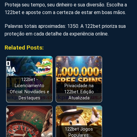
Proteja seu tempo, seu dinheiro e sua diversão. Escolha a
122bet e aposte com a certeza de estar em boas mãos.
Palavras totais aproximadas: 1350. A 122bet prioriza sua
proteção em cada detalhe da experiência online.
Related Posts:
122bet -
Licenciamento
Privacidade na
Oficial: Novidades e
122bet: Edição
Destaques
Atualizada
122bet Jogos
Populares: