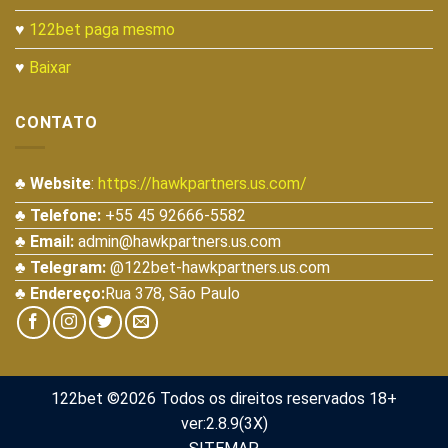
♥
122bet paga mesmo
♥
Baixar
CONTATO
♣ Website
:
https://hawkpartners.us.com/
♣ Telefone:
+55 45 92666-5582
♣ Email:
admin@hawkpartners.us.com
♣ Telegram:
@122bet-hawkpartners.us.com
♣ Endereço:
Rua 378, São Paulo
122bet ©2026 Todos os direitos reservados 18+
ver:2.8.9(3X)