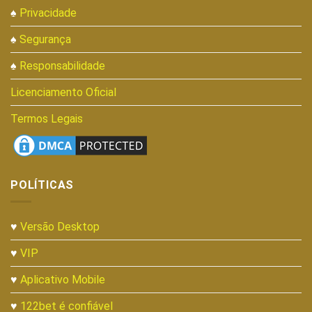
♠
Privacidade
♠
Segurança
♠
Responsabilidade
Licenciamento Oficial
Termos Legais
POLÍTICAS
♥
Versão Desktop
♥
VIP
♥
Aplicativo Mobile
♥
122bet é confiável