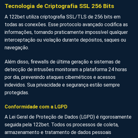
Tecnologia de Criptografia SSL 256 Bits
A 122bet utiliza criptografia SSL/TLS de 256 bits em
todas as conexões. Esse protocolo avançado codifica as
informações, tornando praticamente impossível qualquer
interceptação ou violação durante depósitos, saques ou
navegação.
Além disso, firewalls de última geração e sistemas de
detecção de intrusões monitoram a plataforma 24 horas
por dia, prevenindo ataques cibernéticos e acessos
indevidos. Sua privacidade e segurança estão sempre
protegidas.
Conformidade com a LGPD
A Lei Geral de Proteção de Dados (LGPD) é rigorosamente
seguida pela 122bet. Todos os processos de coleta,
armazenamento e tratamento de dados pessoais